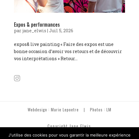
Expos & performances
par
jane_elwis
|
Juil 5, 2026
expos& live painting « Faire des expos est une
bonne occasion d’avoir vos retours et de découvrir
vos interprétations » Retour...
Webdesign : Marie Lepoetre
| Photos :
LM
Copyright Jane Elwis
J'utilise des cookies pour vous garantir la meilleure expérience