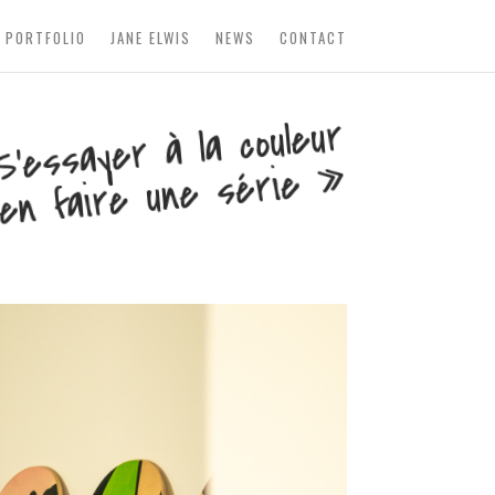
PORTFOLIO
JANE ELWIS
NEWS
CONTACT
’essayer à la couleur
en faire une série
»